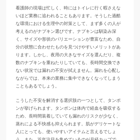
看護師の現場は忙しく、時にはトイレに行く暇さえな
いほど業務に追われることもあります。そうした過酷
な環境における生理中の対策として、まず多くの人が
考えるのがナプキン選びです。ナプキンは馴染み深
く、サイズや形状のバリエーションが豊富なため、自
分の状態に合わせたものを見つけやすいメリットがあ
ります。しかし、夜用の大きなサイズを選んだり、複
数のナプキンを重ねたりしていても、長時間交換でき
ない状況では漏れの不安が拭えません。漏れを心配し
ながらでは、本来の業務に集中できなくなってしまう
こともあるでしょう。
こうした不安を解消する選択肢の一つとして、タンポ
ンが挙げられます。タンポンは体内で経血を吸収する
ため、長時間装着していても漏れのリスクが少なく、
蒸れによる不快感も抑えられます。肌がデリケートな
人にとっても、使いやすいアイテムと言えるでしょ
う。また、近年注目を集めているのが月経カップで