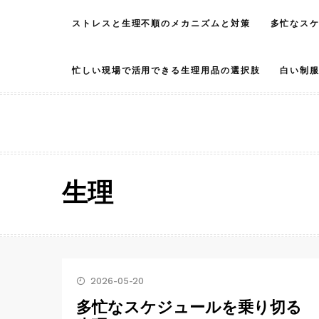
Skip
ストレスと生理不順のメカニズムと対策
多忙なス
to
content
忙しい現場で活用できる生理用品の選択肢
白い制
生理
2026-05-20
多忙なスケジュールを乗り切る