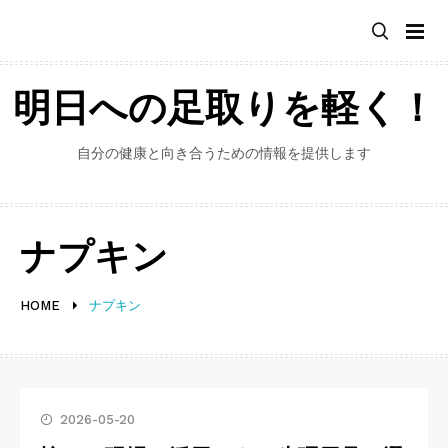
Skip
to
content
明日への足取りを軽く！
自分の健康と向き合うための情報を提供します
ナプキン
HOME
ナプキン
2026-05-20